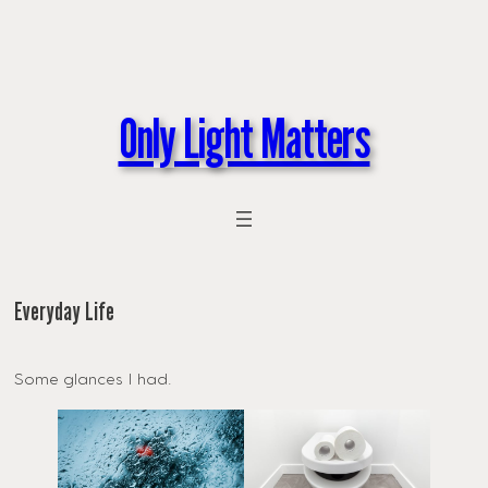
Skip
to
content
Only Light Matters
Everyday Life
Some glances I had.